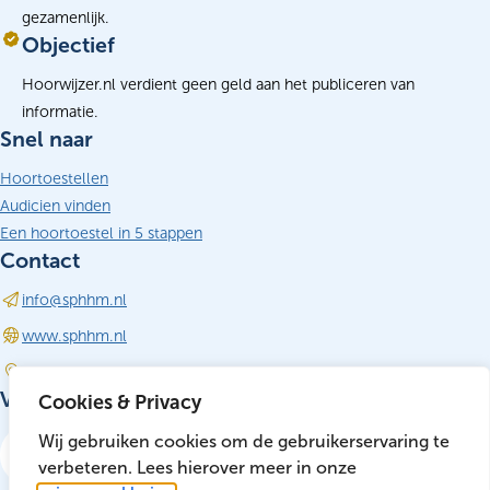
gezamenlijk.
Objectief
Hoorwijzer.nl verdient geen geld aan het publiceren van
informatie.
Snel naar
Hoortoestellen
Audicien vinden
Een hoortoestel in 5 stappen
Contact
info@sphhm.nl
(opent in nieuw tabblad)
www.sphhm.nl
Driebergen-Rijsenburg
Volg ons
Cookies & Privacy
LinkedIn
Wij gebruiken cookies om de gebruikerservaring te
(opent in nieuw tabblad)
verbeteren. Lees hierover meer in onze